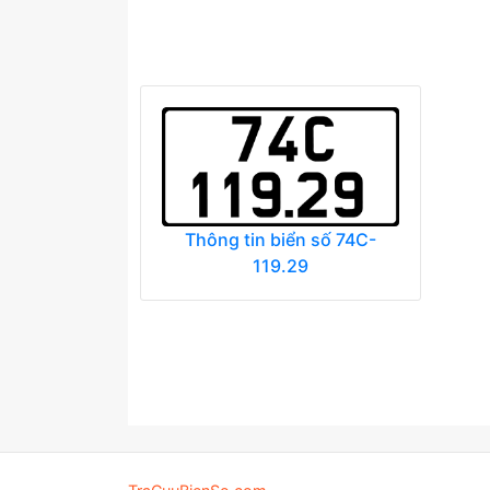
Thông tin biển số 74C-
119.29