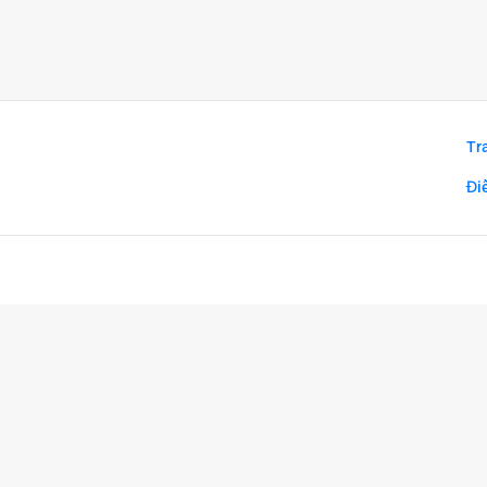
Tr
Đi