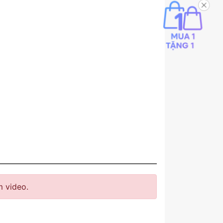
 video.