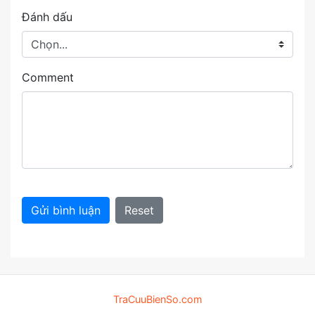
Đánh dấu
Comment
Gửi bình luận
Reset
TraCuuBienSo.com