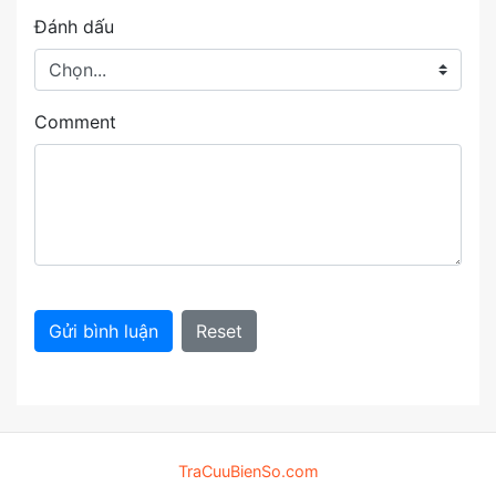
Đánh dấu
Comment
Gửi bình luận
Reset
TraCuuBienSo.com