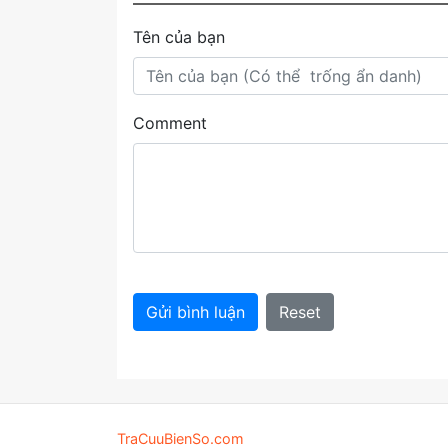
Tên của bạn
Comment
Gửi bình luận
Reset
TraCuuBienSo.com