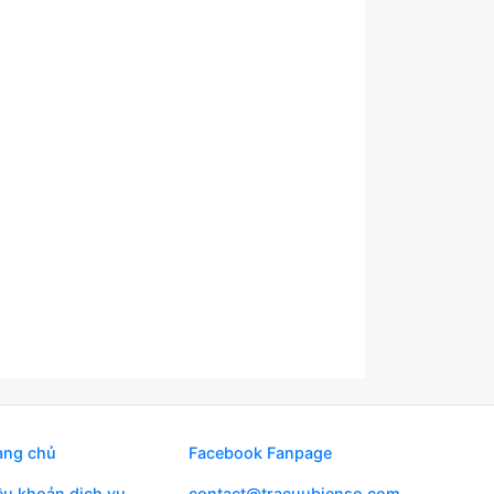
ang chủ
Facebook Fanpage
ều khoản dịch vụ
contact@tracuubienso.com