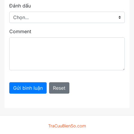
Đánh dấu
Comment
Gửi bình luận
Reset
TraCuuBienSo.com