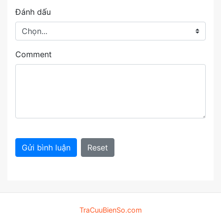
Đánh dấu
Comment
Gửi bình luận
Reset
TraCuuBienSo.com