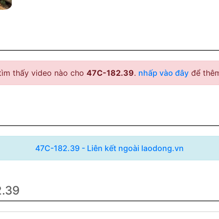
tìm thấy video nào cho
47C-182.39
.
nhấp vào đây
để thêm
47C-182.39 - Liên kết ngoài laodong.vn
2.39