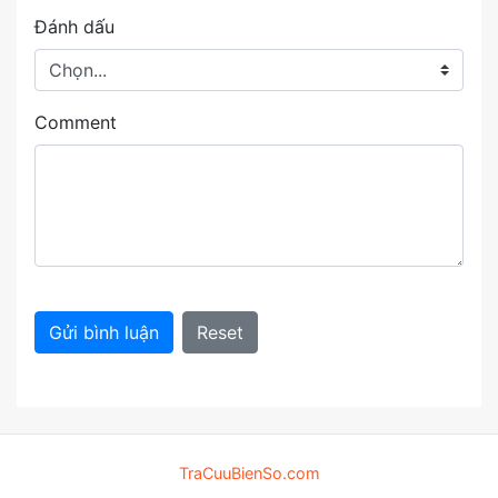
Đánh dấu
Comment
Gửi bình luận
Reset
TraCuuBienSo.com