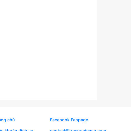
ang chủ
Facebook Fanpage
ều khoản dịch vụ
contact@tracuubienso.com